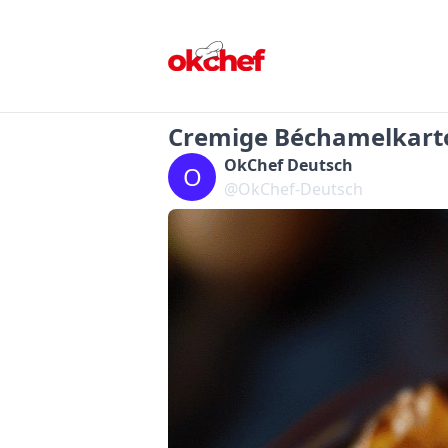
Cremige Béchamelkarto
OkChef Deutsch
O
@OkChef-Deutsch