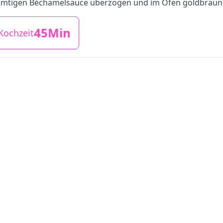
 samtigen Béchamelsauce überzogen und im Ofen goldbraun
45Min
Kochzeit