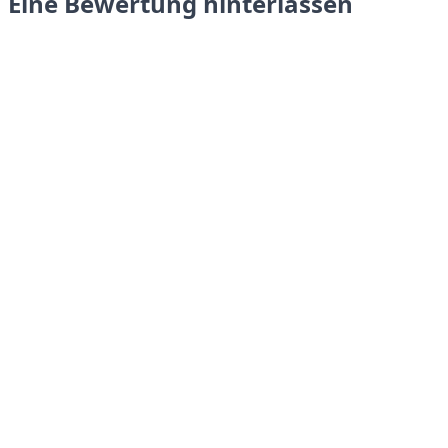
Eine Bewertung hinterlassen
Absenden
LANGUAGES
English
Français
Italiano
Español
Português