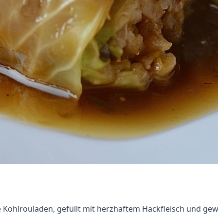
che Kohlrouladen, gefüllt mit herzhaftem Hackfleisch und 