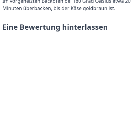
Im vorgeheizten Backofen bei 180 Grad Celsius etwa 20
Minuten überbacken, bis der Käse goldbraun ist.
Eine Bewertung hinterlassen
Absenden
LANGUAGES
English
Français