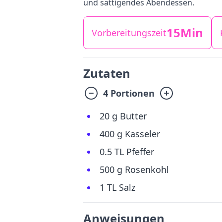
und sättigendes Abendessen.
15Min
Vorbereitungszeit
Zutaten
4 Portionen
20 g Butter
400 g Kasseler
0.5 TL Pfeffer
500 g Rosenkohl
1 TL Salz
Anweisungen