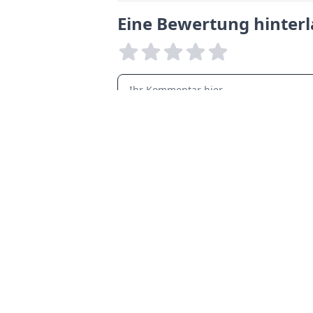
Eine Bewertung hinter
LANGUAGES
English
Français
Italiano
Español