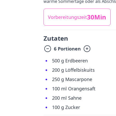
warme Sommertage oder als Abschlus
30Min
Vorbereitungszeit
Zutaten
6 Portionen
500 g Erdbeeren
200 g Löffelbiskuits
250 g Mascarpone
100 ml Orangensaft
200 ml Sahne
100 g Zucker